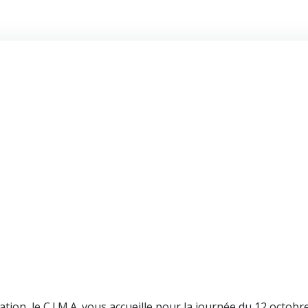
tion, le C.I.M.A. vous accueille pour la journée du 12 octob