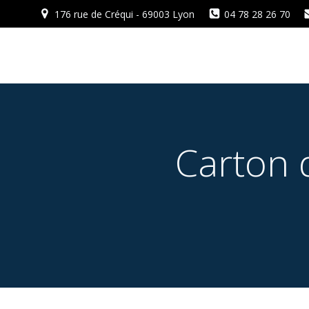
Aller
176 rue de Créqui - 69003 Lyon
04 78 28 26 70
au
contenu
Carton d