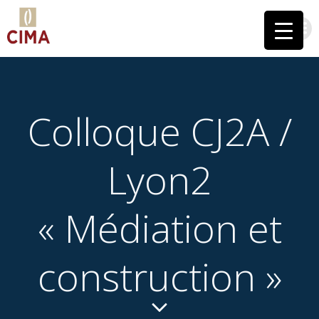
Aller
au
contenu
Colloque CJ2A /
Lyon2
« Médiation et
construction »