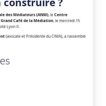
 construire ?
ale des Médiateurs (ANM)
, le
Centre
n
Grand Café de la Médiation
, le mercredi 15
ité Lyon II.
ent
(avocate et Présidente du CIMA), a rassemblé
ées