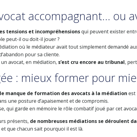
avocat accompagnant… ou av
les tensions et incompréhensions
qui peuvent exister entr
e peut-il ou doit-il jouer ?
diation où le médiateur avait tout simplement demandé aux a
 d’abandon pour sa cliente.
ù un avocat, en médiation,
s’est cru encore au tribunal
, per
gée : mieux former pour mi
le manque de formation des avocats à la médiation
est 
 dans une posture d’apaisement et de compromis.
se, qui garde en mémoire le rôle combatif joué par cet avocat
urs présents,
de nombreuses médiations se déroulent dan
s et que chacun sait pourquoi il est là.