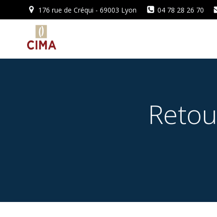
Aller
176 rue de Créqui - 69003 Lyon
04 78 28 26 70
au
contenu
Retou