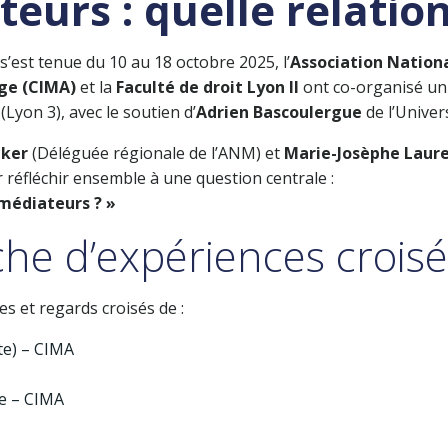
eurs : quelle relation
s’est tenue du 10 au 18 octobre 2025, l’
Association Nation
age (CIMA)
et la
Faculté de droit Lyon II
ont co-organisé u
(Lyon 3), avec le soutien d’
Adrien Bascoulergue
de l’Univers
lker
(Déléguée régionale de l’ANM) et
Marie-Josèphe Laur
r réfléchir ensemble à une question centrale :
 médiateurs ? »
che d’expériences crois
s et regards croisés de :
te) – CIMA
re – CIMA